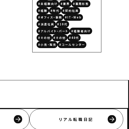
#未経験向け
#業界
#雇用形態
#経験
#年代
#契約社員
#オフィス・事務
#IT・Web
#派遣社員
#10代
#アルバイト・パート
#経験者向け
#その他
#その他
#40代
#小売・販売
#コールセンター
リアル転職日記