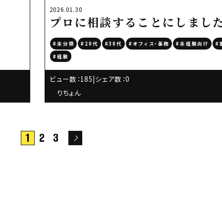
2026.01.30
プロに相談することにしまし
#未分類
#20代
#30代
#オフィス・事務
#未経験向け
#
#経験
ビュー数：185
|
シェア数：0
りちょん
1
2
3