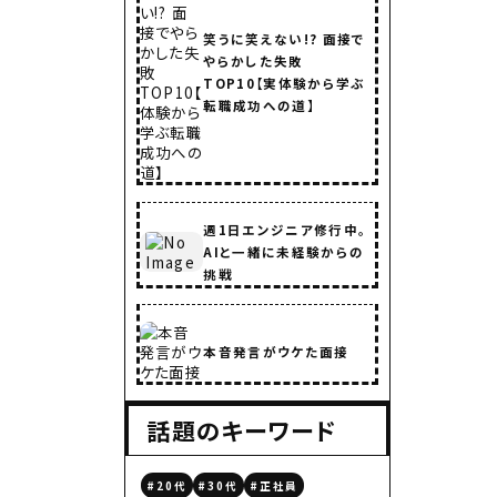
笑うに笑えない!? 面接で
やらかした失敗
TOP10【実体験から学ぶ
転職成功への道】
週1日エンジニア修行中。
AIと一緒に未経験からの
挑戦
本音発言がウケた面接
話題のキーワード
#20代
#30代
#正社員