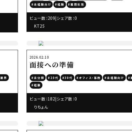
#未経験向け
#経験
#雇用形態
ビュー数：209
|
シェア数：0
KT25
2026.02.10
面接への準備
#業界
#未分類
#20代
#30代
#オフィス・事務
#未経験向け
#
#経験
ビュー数：182
|
シェア数：0
りちょん