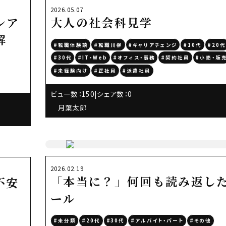
2026.05.07
レア
大人の社会科見学
解
#転職体験談
#転職川柳
#キャリアチェンジ
#10代
#20
#30代
#IT・Web
#オフィス・事務
#契約社員
#小売・販
#未経験向け
#正社員
#派遣社員
ビュー数：150
|
シェア数：0
月葉太郎
2026.02.19
「本当に？」何回も読み返し
不安
ール
#未分類
#20代
#30代
#アルバイト・パート
#その他