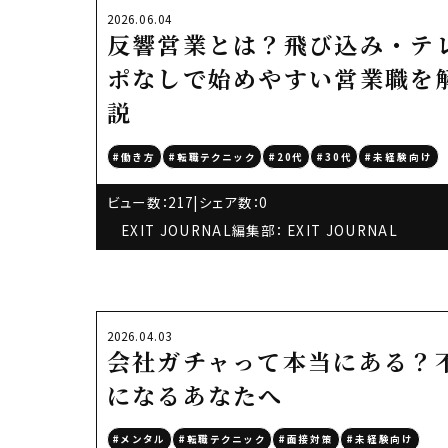
2026.06.04
反響営業とは？飛び込み・テ
ポなしで始めやすい営業職を
説
#働き方
#転職テクニック
#20代
#30代
#未経験向け
ビュー数：217
|
シェア数：0
EXIT JOURNAL編集部： EXIT JOURNAL
2026.04.03
会社ガチャって本当にある？
になるあなたへ
#メンタル
#転職テクニック
#面接対策
#未経験向け