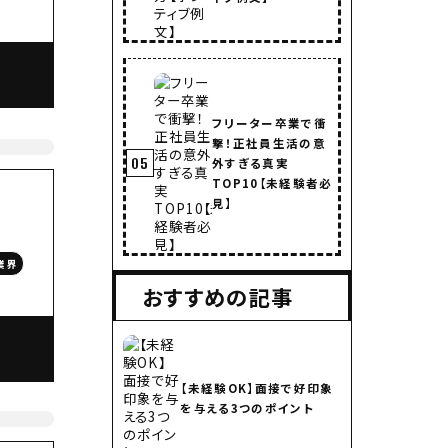
フリーター卒業で衝
撃！正社員生活の意
05
外すぎる真実
TOP10【未経験者必
見】
業界
おすすめの記事
【未経験OK】面接で好印象
を与える3つのポイント