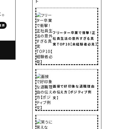
た。
業界
フリーター卒業で衝撃！正
社員生活の意外すぎる真
実TOP10【未経験者必見】
面接で好印象な退職理由
の伝え方【ポジティブ例
文】