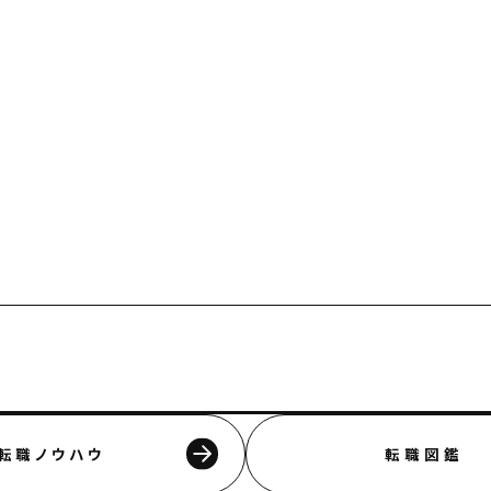
転職ノウハウ
転職図鑑