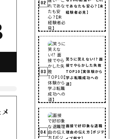
02
であなたも安心？【未
経験者必見】
代
売
笑うに笑えない!? 面
接でやらかした失敗
03
TOP10【実体験から
学ぶ転職成功への
道】
たメ
面接で好印象な退職
04
理由の伝え方【ポジテ
ィブ例文】