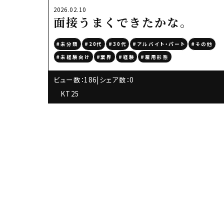
2026.02.10
面接うまくできたかな。
#未分類
#20代
#30代
#アルバイト・パート
#その他
#未経験向け
#業界
#経験
#雇用形態
ビュー数：186
|
シェア数：0
KT25