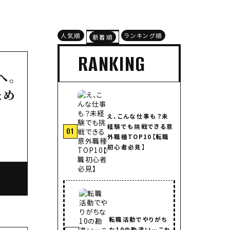
人気順
ランキング順
新着順
RANKING
へ。
ため
え、こんな仕事も？未
経験でも挑戦できる意
01
外職種TOP10【転職
初心者必見】
転職活動でやりがち
な10の勘違い…これ