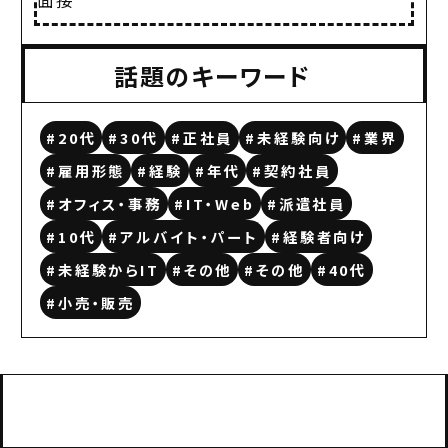
話題のキーワード
#20代
#30代
#正社員
#未経験向け
#業界
#雇用形態
#経験
#年代
#契約社員
#オフィス・事務
#IT・Web
#派遣社員
#10代
#アルバイト・パート
#経験者向け
#未経験からIT
#その他
#その他
#40代
#小売・販売