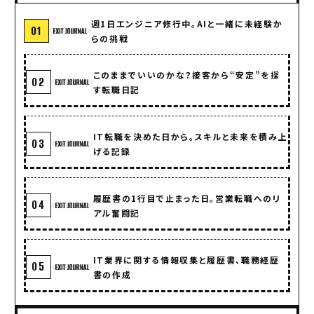
週1日エンジニア修行中。AIと一緒に未経験か
01
らの挑戦
このままでいいのかな？接客から“安定”を探
02
す転職日記
IT転職を決めた日から。スキルと未来を積み上
03
げる記録
履歴書の1行目で止まった日。営業転職へのリ
04
アル奮闘記
IT業界に関する情報収集と履歴書、職務経歴
05
書の作成