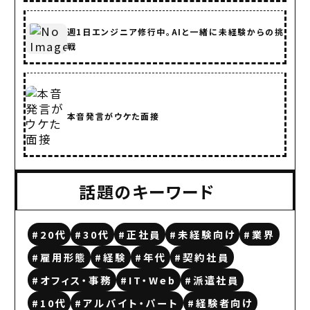
週1日エンジニア修行中。AIと一緒に未経験からの挑
戦
本音発言がウケた面接
話題のキーワード
#20代
#30代
#正社員
#未経験向け
#業界
#雇用形態
#経験
#年代
#契約社員
#オフィス・事務
#IT・Web
#派遣社員
#10代
#アルバイト・パート
#経験者向け