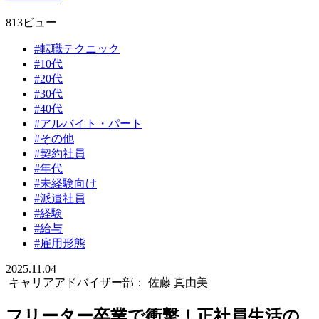
813ビュー
#転職テクニック
#10代
#20代
#30代
#40代
#アルバイト・パート
#その他
#契約社員
#年代
#未経験向け
#派遣社員
#経験
#給与
#雇用形態
2025.11.04
キャリアアドバイザー部：
佐藤 真由美
フリーター卒業で衝撃！正社員生活の