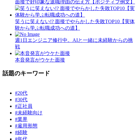
面接で好印象な退職理由の伝え方【ポジティブ例文】
笑うに笑えない!? 面接でやらかした失敗TOP10【実体
験から学ぶ転職成功への道】
週1日エンジニア修行中。AIと一緒に未経験からの挑
戦
本音発言がウケた面接
話題のキーワード
#20代
#30代
#正社員
#未経験向け
#業界
#雇用形態
#経験
#年代