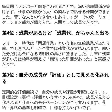
毎日同じメンバーと顔を合わせることで、深い信頼関係が築
けます。仕事の相談から人生の悩みまで話せる仲間ができま
した。苦手な人との付き合いもありますが、その分コミュニ
ケーション能力が鍛えられ、人間として成長できます。
第4位：残業があるけど「残業代」がちゃんと出る
フリーター時代は「閉店作業」という名の無給残業が当たり
前。でもきちんとした企業では残業代が支払われます。働い
た分だけお金になる透明性の高さに驚きました。月末に残業
が多い月は給料が増えて「頑張った甲斐があった」と実感で
きます。
第3位：自分の成長が「評価」として見える化され
る
定期的な評価面談で、自分の成長や課題が明確になります。
目標設定→実行→評価というサイクルの中で、成長が見える
化されると仕事へのモチベーションが全く変わります。昇
給・昇格の基準も明確で、目標を持ちやすいです。