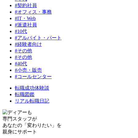
#契約社員
#オフィス・事務
#IT・Web
#派遣社員
#10代
#アルバイト・パート
#経験者向け
#その他
#その他
#40代
#小売・販売
#コールセンター
転職成功体験談
転職図鑑
リアル転職日記
専門スタッフが
あなたの「変わりたい」を
親身にサポート