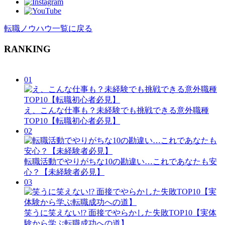
転職ノウハウ一覧に戻る
RANKING
01
え、こんな仕事も？未経験でも挑戦できる意外職種
TOP10【転職初心者必見】
02
転職活動でやりがちな10の勘違い…これであなたも安
心？【未経験者必見】
03
笑うに笑えない!? 面接でやらかした失敗TOP10【実体
験から学ぶ転職成功への道】