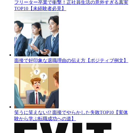
フリーター卒業で衝撃！正社員生活の意外すぎる真実
TOP10【未経験者必見】
面接で好印象な退職理由の伝え方【ポジティブ例文】
笑うに笑えない!? 面接でやらかした失敗TOP10【実体
験から学ぶ転職成功への道】