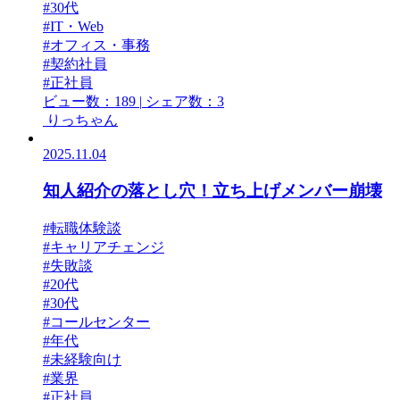
#30代
#IT・Web
#オフィス・事務
#契約社員
#正社員
ビュー数：189
|
シェア数：3
りっちゃん
2025.11.04
知人紹介の落とし穴！立ち上げメンバー崩壊
#転職体験談
#キャリアチェンジ
#失敗談
#20代
#30代
#コールセンター
#年代
#未経験向け
#業界
#正社員