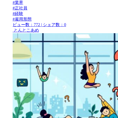
#業界
#正社員
#経験
#雇用形態
ビュー数：772
|
シェア数：0
とんとこあめ