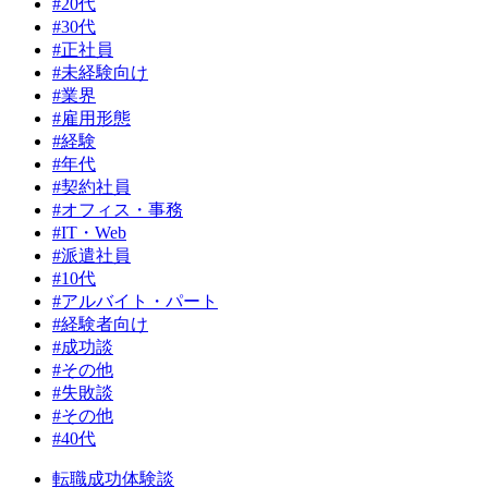
#20代
#30代
#正社員
#未経験向け
#業界
#雇用形態
#経験
#年代
#契約社員
#オフィス・事務
#IT・Web
#派遣社員
#10代
#アルバイト・パート
#経験者向け
#成功談
#その他
#失敗談
#その他
#40代
転職成功体験談