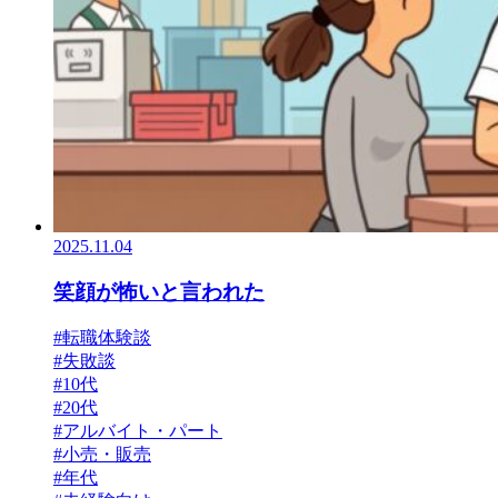
2025.11.04
笑顔が怖いと言われた
#転職体験談
#失敗談
#10代
#20代
#アルバイト・パート
#小売・販売
#年代