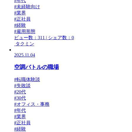
#年代
#未経験向け
#業界
#正社員
#経験
#雇用形態
ビュー数：311
|
シェア数：0
タクミン
2025.11.04
空調バトルの職場
#転職体験談
#失敗談
#20代
#30代
#オフィス・事務
#年代
#業界
#正社員
#経験