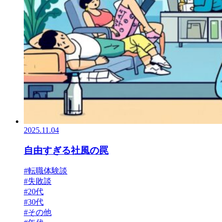
2025.11.04
自由すぎる社風の罠
#転職体験談
#失敗談
#20代
#30代
#その他