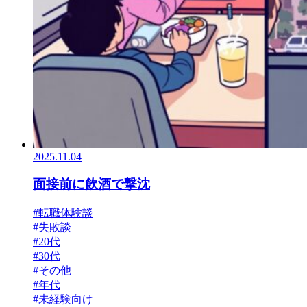
2025.11.04
面接前に飲酒で撃沈
#転職体験談
#失敗談
#20代
#30代
#その他
#年代
#未経験向け