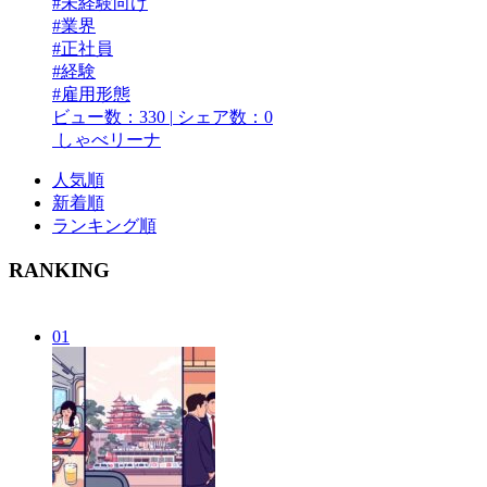
#未経験向け
#業界
#正社員
#経験
#雇用形態
ビュー数：330
|
シェア数：0
しゃべリーナ
人気順
新着順
ランキング順
RANKING
01