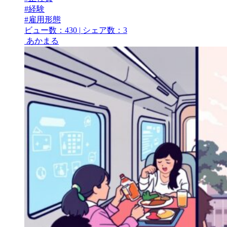
#経験
#雇用形態
ビュー数：430
|
シェア数：3
あかまる