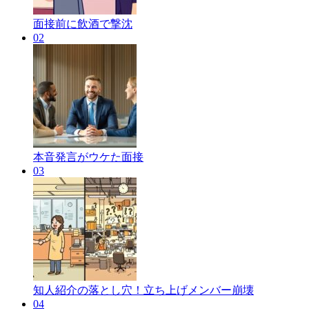
面接前に飲酒で撃沈
02
本音発言がウケた面接
03
知人紹介の落とし穴！立ち上げメンバー崩壊
04